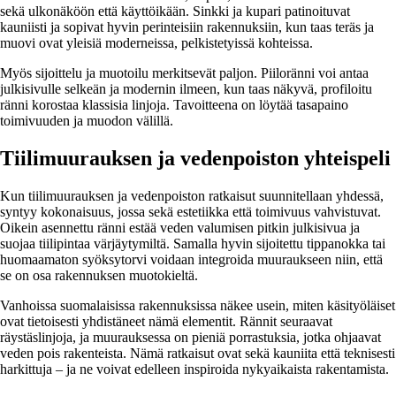
sekä ulkonäköön että käyttöikään. Sinkki ja kupari patinoituvat
kauniisti ja sopivat hyvin perinteisiin rakennuksiin, kun taas teräs ja
muovi ovat yleisiä moderneissa, pelkistetyissä kohteissa.
Myös sijoittelu ja muotoilu merkitsevät paljon. Piiloränni voi antaa
julkisivulle selkeän ja modernin ilmeen, kun taas näkyvä, profiloitu
ränni korostaa klassisia linjoja. Tavoitteena on löytää tasapaino
toimivuuden ja muodon välillä.
Tiilimuurauksen ja vedenpoiston yhteispeli
Kun tiilimuurauksen ja vedenpoiston ratkaisut suunnitellaan yhdessä,
syntyy kokonaisuus, jossa sekä estetiikka että toimivuus vahvistuvat.
Oikein asennettu ränni estää veden valumisen pitkin julkisivua ja
suojaa tiilipintaa värjäytymiltä. Samalla hyvin sijoitettu tippanokka tai
huomaamaton syöksytorvi voidaan integroida muuraukseen niin, että
se on osa rakennuksen muotokieltä.
Vanhoissa suomalaisissa rakennuksissa näkee usein, miten käsityöläiset
ovat tietoisesti yhdistäneet nämä elementit. Rännit seuraavat
räystäslinjoja, ja muurauksessa on pieniä porrastuksia, jotka ohjaavat
veden pois rakenteista. Nämä ratkaisut ovat sekä kauniita että teknisesti
harkittuja – ja ne voivat edelleen inspiroida nykyaikaista rakentamista.