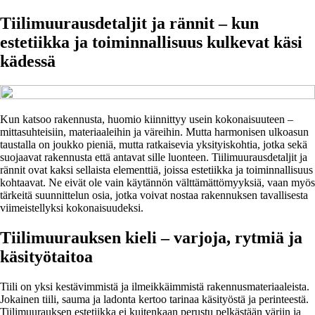
Tiilimuurausdetaljit ja rännit – kun
estetiikka ja toiminnallisuus kulkevat käsi
kädessä
Kun katsoo rakennusta, huomio kiinnittyy usein kokonaisuuteen –
mittasuhteisiin, materiaaleihin ja väreihin. Mutta harmonisen ulkoasun
taustalla on joukko pieniä, mutta ratkaisevia yksityiskohtia, jotka sekä
suojaavat rakennusta että antavat sille luonteen. Tiilimuurausdetaljit ja
rännit ovat kaksi sellaista elementtiä, joissa estetiikka ja toiminnallisuus
kohtaavat. Ne eivät ole vain käytännön välttämättömyyksiä, vaan myös
tärkeitä suunnittelun osia, jotka voivat nostaa rakennuksen tavallisesta
viimeistellyksi kokonaisuudeksi.
Tiilimuurauksen kieli – varjoja, rytmiä ja
käsityötaitoa
Tiili on yksi kestävimmistä ja ilmeikkäimmistä rakennusmateriaaleista.
Jokainen tiili, sauma ja ladonta kertoo tarinaa käsityöstä ja perinteestä.
Tiilimuurauksen estetiikka ei kuitenkaan perustu pelkästään väriin ja