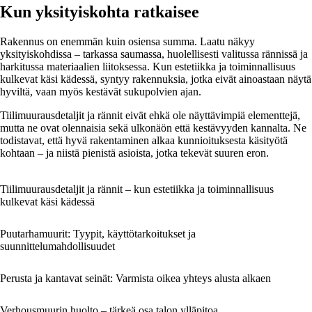
Kun yksityiskohta ratkaisee
Rakennus on enemmän kuin osiensa summa. Laatu näkyy
yksityiskohdissa – tarkassa saumassa, huolellisesti valitussa rännissä ja
harkitussa materiaalien liitoksessa. Kun estetiikka ja toiminnallisuus
kulkevat käsi kädessä, syntyy rakennuksia, jotka eivät ainoastaan näytä
hyviltä, vaan myös kestävät sukupolvien ajan.
Tiilimuurausdetaljit ja rännit eivät ehkä ole näyttävimpiä elementtejä,
mutta ne ovat olennaisia sekä ulkonäön että kestävyyden kannalta. Ne
todistavat, että hyvä rakentaminen alkaa kunnioituksesta käsityötä
kohtaan – ja niistä pienistä asioista, jotka tekevät suuren eron.
Tiilimuurausdetaljit ja rännit – kun estetiikka ja toiminnallisuus
kulkevat käsi kädessä
Puutarhamuurit: Tyypit, käyttötarkoitukset ja
suunnittelumahdollisuudet
Perusta ja kantavat seinät: Varmista oikea yhteys alusta alkaen
Verhousmuurin huolto – tärkeä osa talon ylläpitoa