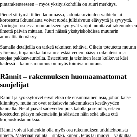
pintarakenteeseen – myös yksityiskohdilla on suuri merkitys.
Pienet siirtymät tiilien ladonnassa, ladontakuvioiden vaihtelu tai
korostettu ikkunalauta voivat tuoda julkisivuun elävyyttä ja syvyyttä.
Auringon osuessa muuraukseen syntyvät varjot muuttavat rakennuksen
ilmettä päivän mittaan. Juuri näissä yksityiskohdissa muurarin
ammattitaito näkyy.
Samalla detaljeilla on tärkeä tekninen tehtävä. Oikein toteutettu muurin
yläreuna, tippanokka tai sauma estää veden pääsyn rakenteisiin ja
suojaa pakkasvaurioilta. Esteettinen ja tekninen laatu kulkevat käsi
kädessä – kaunis muuraus on myös toimiva muuraus.
Rännit – rakennuksen huomaamattomat
suojelijat
Rännit ja syöksytorvet eivät ehkä ole ensimmäinen asia, johon katse
kiinnittyy, mutta ne ovat ratkaisevia rakennuksen kestävyyden
kannalta. Ne ohjaavat sadeveden pois katolta ja seiniltä, estäen
kosteuden pääsyn rakenteisiin ja säästäen näin sekä aikaa että
korjauskustannuksia.
Rännit voivat kuitenkin olla myös osa rakennuksen arkkitehtonista
ilmettä. Materiaalivalinta – sinkki, kupari, teräs tai muovi – vaikuttaa