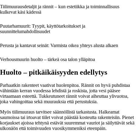
Tiilimuurausdetaljit ja rännit – kun estetiikka ja toiminnallisuus
kulkevat käsi kädessä
Puutarhamuurit: Tyypit, käyttötarkoitukset ja
suunnittelumahdollisuudet
Perusta ja kantavat seinät: Varmista oikea yhteys alusta alkaen
Verhousmuurin huolto – tärkeä osa talon ylläpitoa
Huolto – pitkäikäisyyden edellytys
Parhaatkin rakenteet vaativat huolenpitoa. Rännit on hyvä puhdistaa
vähintään kerran vuodessa lehdistä ja roskista, jotta vesi pääsee
virtaamaan esteettä. Tukkeutuneet rännit voivat aiheuttaa ylivuotoa,
joka vahingoittaa sekä muurauksia että perustuksia.
Myös tiilimuuraus tarvitsee säännöllistä tarkastusta. Halkeamat
saumoissa tai irtoavat tiilet voivat päästää kosteutta rakenteisiin. Pienet
korjaukset ajoissa tehtynä estävät suuremmat vauriot ja säilyttävät sekä
ulkonäön että toimivuuden vuosikymmeniksi eteenpäin.