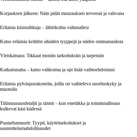
Korjauksen jälkeen: Näin pidät muurauksen terveenä ja vahvana
Erilaisia käsisuihkuja – lähtökohta valinnallesi
Katso erilaisia keittiön altaiden tyyppejä ja niiden ominaisuuksia
Yleiskatsaus: Tikkaat moniin tarkoituksiin ja tarpeisiin
Katkaisusaha – katso valikoima ja opi lisää vaihtoehdoistasi
Erilaisia pylväsporakoneita, joilla on vaihteleva suorituskyky ja
muotoilu
Tiilimuurausdetaljit ja rännit – kun estetiikka ja toiminnallisuus
kulkevat käsi kädessä
Puutarhamuurit: Tyypit, käyttötarkoitukset ja
suunnittelumahdollisuudet