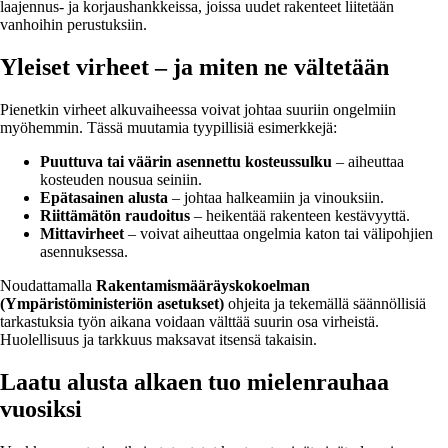
laajennus- ja korjaushankkeissa, joissa uudet rakenteet liitetään
vanhoihin perustuksiin.
Yleiset virheet – ja miten ne vältetään
Pienetkin virheet alkuvaiheessa voivat johtaa suuriin ongelmiin
myöhemmin. Tässä muutamia tyypillisiä esimerkkejä:
Puuttuva tai väärin asennettu kosteussulku
– aiheuttaa
kosteuden nousua seiniin.
Epätasainen alusta
– johtaa halkeamiin ja vinouksiin.
Riittämätön raudoitus
– heikentää rakenteen kestävyyttä.
Mittavirheet
– voivat aiheuttaa ongelmia katon tai välipohjien
asennuksessa.
Noudattamalla
Rakentamismääräyskokoelman
(Ympäristöministeriön asetukset)
ohjeita ja tekemällä säännöllisiä
tarkastuksia työn aikana voidaan välttää suurin osa virheistä.
Huolellisuus ja tarkkuus maksavat itsensä takaisin.
Laatu alusta alkaen tuo mielenrauhaa
vuosiksi