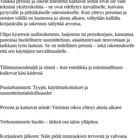
Vankka perusta ja oikein toteutetut kantavat seinät eivät ole vain
teknisiä yksityiskohtia – ne ovat edellytys turvalliselle, kuivana
pysyvälle ja pitkäikäiselle rakennukselle. Kun yhteys perustan ja
seinien välillä on kunnossa jo alusta alkaen, vältytään kalliilta
korjauksilta ja rakennus säilyttää arvonsa.
Olipa kyseessä uudisrakennus, laajennus tai peruskorjaus, kannattaa
panostaa huolelliseen suunnitteluun, asiantuntevaan neuvontaan ja
tarkkaan työn laatuun. Se on todellinen perusta – sekä rakennukselle
että sen käyttäjien turvallisuudelle.
Tiilimuurausdetaljit ja rännit – kun estetiikka ja toiminnallisuus
kulkevat käsi kädessä
Puutarhamuurit: Tyypit, käyttötarkoitukset ja
suunnittelumahdollisuudet
Perusta ja kantavat seinät: Varmista oikea yhteys alusta alkaen
Verhousmuurin huolto – tärkeä osa talon ylläpitoa
Korjauksen jälkeen: Näin pidät muurauksen terveenä ja vahvana