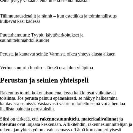
seinä pysyy vakaana eikä ime kosteutta maasta.
Tiilimuurausdetaljit ja rännit – kun estetiikka ja toiminnallisuus
kulkevat käsi kädessä
Puutarhamuurit: Tyypit, käyttötarkoitukset ja
suunnittelumahdollisuudet
Perusta ja kantavat seinät: Varmista oikea yhteys alusta alkaen
Verhousmuurin huolto – tärkeä osa talon ylläpitoa
Perustan ja seinien yhteispeli
Rakennus toimii kokonaisuutena, jossa kaikki osat vaikuttavat
toisiinsa. Jos perusta painuu epätasaisesti, se näkyy halkeamina
kantavissa seinissä. Vastaavasti väärin mitoitettu seinä voi aiheuttaa
liiallista painetta perustuksiin.
Siksi on tärkeää, että
rakennesuunnittelu, materiaalivalinnat ja
toteutus
ovat linjassa keskenään. Arkkitehdin, rakennesuunnittelijan ja
rakentajan yhteistyö on avainasemassa. Tämä korostuu erityisesti