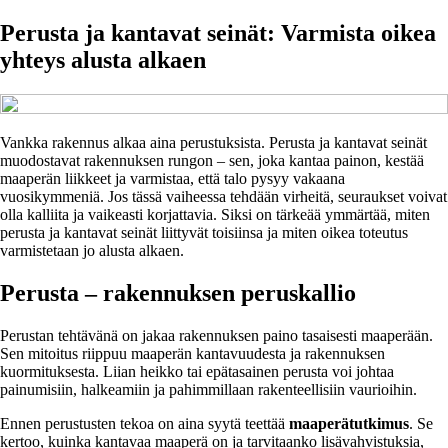
Perusta ja kantavat seinät: Varmista oikea
yhteys alusta alkaen
Vankka rakennus alkaa aina perustuksista. Perusta ja kantavat seinät
muodostavat rakennuksen rungon – sen, joka kantaa painon, kestää
maaperän liikkeet ja varmistaa, että talo pysyy vakaana
vuosikymmeniä. Jos tässä vaiheessa tehdään virheitä, seuraukset voivat
olla kalliita ja vaikeasti korjattavia. Siksi on tärkeää ymmärtää, miten
perusta ja kantavat seinät liittyvät toisiinsa ja miten oikea toteutus
varmistetaan jo alusta alkaen.
Perusta – rakennuksen peruskallio
Perustan tehtävänä on jakaa rakennuksen paino tasaisesti maaperään.
Sen mitoitus riippuu maaperän kantavuudesta ja rakennuksen
kuormituksesta. Liian heikko tai epätasainen perusta voi johtaa
painumisiin, halkeamiin ja pahimmillaan rakenteellisiin vaurioihin.
Ennen perustusten tekoa on aina syytä teettää
maaperätutkimus
. Se
kertoo, kuinka kantavaa maaperä on ja tarvitaanko lisävahvistuksia,