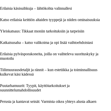
Erilaisia käsisuihkuja – lähtökohta valinnallesi
Katso erilaisia keittiön altaiden tyyppejä ja niiden ominaisuuksia
Yleiskatsaus: Tikkaat moniin tarkoituksiin ja tarpeisiin
Katkaisusaha – katso valikoima ja opi lisää vaihtoehdoistasi
Erilaisia pylväsporakoneita, joilla on vaihteleva suorituskyky ja
muotoilu
Tiilimuurausdetaljit ja rännit – kun estetiikka ja toiminnallisuus
kulkevat käsi kädessä
Puutarhamuurit: Tyypit, käyttötarkoitukset ja
suunnittelumahdollisuudet
Perusta ja kantavat seinät: Varmista oikea yhteys alusta alkaen