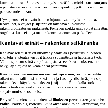
kuten paalutusta. Suomessa on myös tärkeää huomioida
routasuojaus
– perustusten on ulotuttava routarajan alapuolelle, jotta ne eivät liiku
pakkaskauden aikana.
Hyvä perusta ei ole vain betonin lujuutta, vaan myös tarkkuutta.
Korkeudet, leveydet ja sijainnit on mitattava huolellisesti
rakennuspiirustusten mukaisesti. Pienetkin poikkeamat voivat aiheuttaa
ongelmia, kun seinät ja muut rakenteet asennetaan paikoilleen.
Kantavat seinät – rakenteen selkäranka
Kantavat seinät siirtävät kuormat ylhäältä alas perustuksiin. Niiden
sijoittelu ja toteutus vaativat tarkkaa suunnittelua ja huolellista työtä.
Väärin sijoitettu seinä voi johtaa epätasaiseen kuormitukseen, mikä
näkyy ajan myötä halkeamina tai painumina.
Kun rakennetaan
massiivisia muurattuja seiniä
, on tärkeää valita
oikeat materiaalit – esimerkiksi tiilen ja laastin yhdistelmä, joka sopii
rakennuksen käyttötarkoitukseen ja sijaintiin. Rannikolla suolainen
ilma ja tuuli asettavat erilaisia vaatimuksia kuin sisämaan
suojaisemmissa olosuhteissa.
Erityistä huomiota on kiinnitettävä
liitokseen perustusten ja seinien
välillä
. Raudoitus, kosteussulku ja oikea ankkurointi varmistavat, että