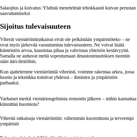
Salaojitus ja kuivatus: Yhdistä menetelmät tehokkaasti kuivan perustan
saavuttamiseksi
Sijoitus tulevaisuuteen
Vihreät viemäröintiratkaisut eivät ole pelkästään ympäristöteko – ne
ovat myös järkevää varautumista tulevaisuuteen. Ne voivat lisätä
kiinteistön arvoa, kaunistaa pihaa ja vahvistaa yhteisön kestävyyttä.
Samalla ne auttavat meitä sopeutumaan ilmastonmuutoksen tuomiin
sään ääri-ilmiöihin.
Kun ajattelemme viemäröintiä vihreästi, voimme rakentaa arkea, jossa
luonto ja tekniikka toimivat yhdessä – ihmisten ja ympäristön
parhaaksi.
Varhaiset merkit viemäriongelmista remontin jälkeen – mihin kannattaa
kiinnittää huomiota?
Vihreitä ratkaisuja viemäröintiin: vähemmän kuormitusta ja terveempi
ympäristö