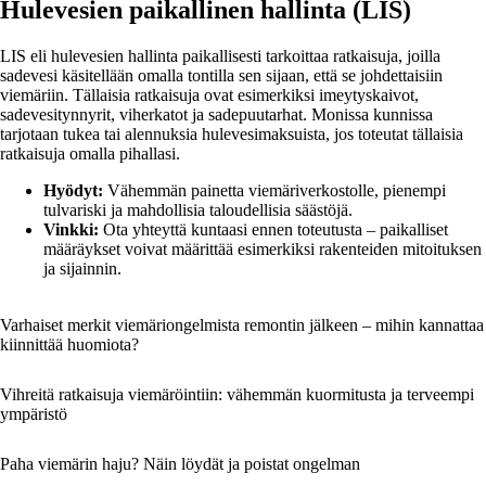
Hulevesien paikallinen hallinta (LIS)
LIS eli hulevesien hallinta paikallisesti tarkoittaa ratkaisuja, joilla
sadevesi käsitellään omalla tontilla sen sijaan, että se johdettaisiin
viemäriin. Tällaisia ratkaisuja ovat esimerkiksi imeytyskaivot,
sadevesitynnyrit, viherkatot ja sadepuutarhat. Monissa kunnissa
tarjotaan tukea tai alennuksia hulevesimaksuista, jos toteutat tällaisia
ratkaisuja omalla pihallasi.
Hyödyt:
Vähemmän painetta viemäriverkostolle, pienempi
tulvariski ja mahdollisia taloudellisia säästöjä.
Vinkki:
Ota yhteyttä kuntaasi ennen toteutusta – paikalliset
määräykset voivat määrittää esimerkiksi rakenteiden mitoituksen
ja sijainnin.
Varhaiset merkit viemäriongelmista remontin jälkeen – mihin kannattaa
kiinnittää huomiota?
Vihreitä ratkaisuja viemäröintiin: vähemmän kuormitusta ja terveempi
ympäristö
Paha viemärin haju? Näin löydät ja poistat ongelman