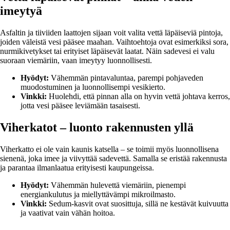
imeytyä
Asfaltin ja tiiviiden laattojen sijaan voit valita vettä läpäiseviä pintoja,
joiden väleistä vesi pääsee maahan. Vaihtoehtoja ovat esimerkiksi sora,
nurmikivetykset tai erityiset läpäisevät laatat. Näin sadevesi ei valu
suoraan viemäriin, vaan imeytyy luonnollisesti.
Hyödyt:
Vähemmän pintavaluntaa, parempi pohjaveden
muodostuminen ja luonnollisempi vesikierto.
Vinkki:
Huolehdi, että pinnan alla on hyvin vettä johtava kerros,
jotta vesi pääsee leviämään tasaisesti.
Viherkatot – luonto rakennusten yllä
Viherkatto ei ole vain kaunis katsella – se toimii myös luonnollisena
sienenä, joka imee ja viivyttää sadevettä. Samalla se eristää rakennusta
ja parantaa ilmanlaatua erityisesti kaupungeissa.
Hyödyt:
Vähemmän hulevettä viemäriin, pienempi
energiankulutus ja miellyttävämpi mikroilmasto.
Vinkki:
Sedum-kasvit ovat suosittuja, sillä ne kestävät kuivuutta
ja vaativat vain vähän hoitoa.