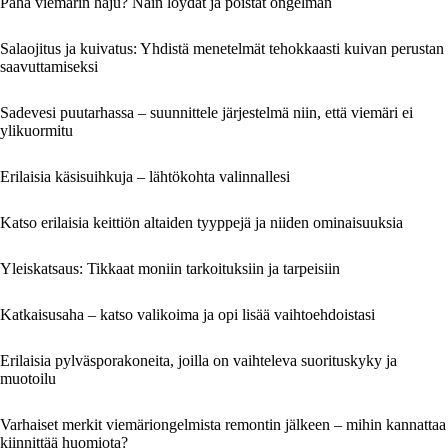
Paha viemärin haju? Näin löydät ja poistat ongelman
Salaojitus ja kuivatus: Yhdistä menetelmät tehokkaasti kuivan perustan
saavuttamiseksi
Sadevesi puutarhassa – suunnittele järjestelmä niin, että viemäri ei
ylikuormitu
Erilaisia käsisuihkuja – lähtökohta valinnallesi
Katso erilaisia keittiön altaiden tyyppejä ja niiden ominaisuuksia
Yleiskatsaus: Tikkaat moniin tarkoituksiin ja tarpeisiin
Katkaisusaha – katso valikoima ja opi lisää vaihtoehdoistasi
Erilaisia pylväsporakoneita, joilla on vaihteleva suorituskyky ja
muotoilu
Varhaiset merkit viemäriongelmista remontin jälkeen – mihin kannattaa
kiinnittää huomiota?