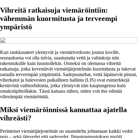
Vihreitä ratkaisuja viemäröintiin:
vähemmän kuormitusta ja terveempi
ympäristö
Kun rankkasateet yleistyvät ja viemäriverkosto joutuu koville,
seurauksena voi olla tulvia, saastunutta vettä ja vahinkoja niin
rakennuksille kuin luonnollekin. Onneksi on olemassa vihreitä
ratkaisuja, jotka keventävät viemärijärjestelmän kuormitusta ja tukevat
samalla terveempää ympäristöä. Sadepuutarhat, vettä läpäisevät pinnat,
viherkatot ja hulevesien paikallinen hallinta (LIS) ovat esimerkkejä
kestävistä vaihtoehdoista, jotka yleistyvät niin kaupungeissa kuin
omakotipihoillakin. Tässä katsaus siihen, miten voit itse edistää
vihreämpää viemäröintiä.
Miksi viemäröinnissä kannattaa ajatella
vihreästi?
Perinteiset viemärijärjestelmät on suunniteltu johtamaan kaikki vedet
pois – sekä jätevedet että sadevedet. Ilmastonmuutoksen myötä