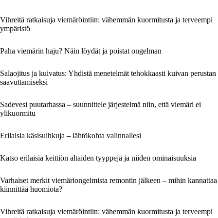
Vihreitä ratkaisuja viemäröintiin: vähemmän kuormitusta ja terveempi
ympäristö
Paha viemärin haju? Näin löydät ja poistat ongelman
Salaojitus ja kuivatus: Yhdistä menetelmät tehokkaasti kuivan perustan
saavuttamiseksi
Sadevesi puutarhassa – suunnittele järjestelmä niin, että viemäri ei
ylikuormitu
Erilaisia käsisuihkuja – lähtökohta valinnallesi
Katso erilaisia keittiön altaiden tyyppejä ja niiden ominaisuuksia
Varhaiset merkit viemäriongelmista remontin jälkeen – mihin kannattaa
kiinnittää huomiota?
Vihreitä ratkaisuja viemäröintiin: vähemmän kuormitusta ja terveempi