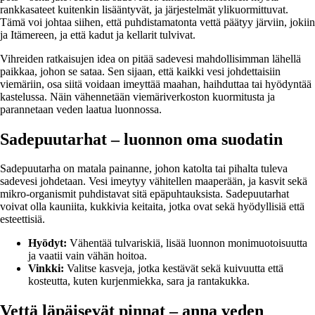
rankkasateet kuitenkin lisääntyvät, ja järjestelmät ylikuormittuvat.
Tämä voi johtaa siihen, että puhdistamatonta vettä päätyy järviin, jokiin
ja Itämereen, ja että kadut ja kellarit tulvivat.
Vihreiden ratkaisujen idea on pitää sadevesi mahdollisimman lähellä
paikkaa, johon se sataa. Sen sijaan, että kaikki vesi johdettaisiin
viemäriin, osa siitä voidaan imeyttää maahan, haihduttaa tai hyödyntää
kastelussa. Näin vähennetään viemäriverkoston kuormitusta ja
parannetaan veden laatua luonnossa.
Sadepuutarhat – luonnon oma suodatin
Sadepuutarha on matala painanne, johon katolta tai pihalta tuleva
sadevesi johdetaan. Vesi imeytyy vähitellen maaperään, ja kasvit sekä
mikro-organismit puhdistavat sitä epäpuhtauksista. Sadepuutarhat
voivat olla kauniita, kukkivia keitaita, jotka ovat sekä hyödyllisiä että
esteettisiä.
Hyödyt:
Vähentää tulvariskiä, lisää luonnon monimuotoisuutta
ja vaatii vain vähän hoitoa.
Vinkki:
Valitse kasveja, jotka kestävät sekä kuivuutta että
kosteutta, kuten kurjenmiekka, sara ja rantakukka.
Vettä läpäisevät pinnat – anna veden