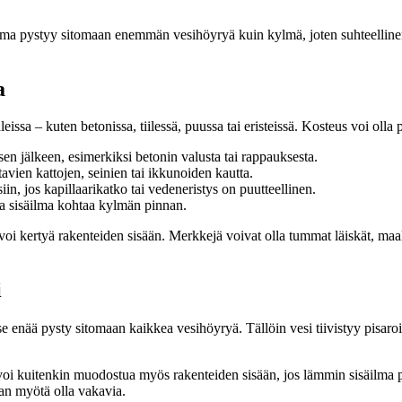
lma pystyy sitomaan enemmän vesihöyryä kuin kylmä, joten suhteellinen
a
ssa – kuten betonissa, tiilessä, puussa tai eristeissä. Kosteus voi olla pe
sen jälkeen, esimerkiksi betonin valusta tai rappauksesta.
avien kattojen, seinien tai ikkunoiden kautta.
in, jos kapillaarikatko tai vedeneristys on puutteellinen.
ea sisäilma kohtaa kylmän pinnan.
 voi kertyä rakenteiden sisään. Merkkejä voivat olla tummat läiskät, maal
i
 enää pysty sitomaan kaikkea vesihöyryä. Tällöin vesi tiivistyy pisaroiks
 kuitenkin muodostua myös rakenteiden sisään, jos lämmin sisäilma pää
jan myötä olla vakavia.