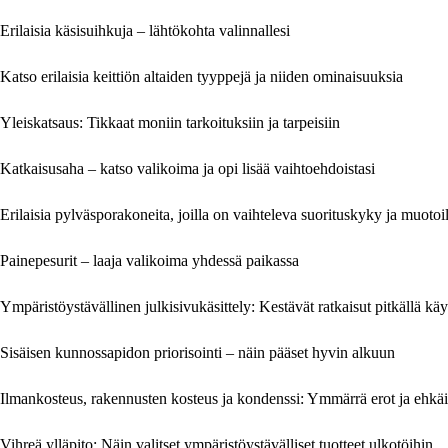
Erilaisia käsisuihkuja – lähtökohta valinnallesi
Katso erilaisia keittiön altaiden tyyppejä ja niiden ominaisuuksia
Yleiskatsaus: Tikkaat moniin tarkoituksiin ja tarpeisiin
Katkaisusaha – katso valikoima ja opi lisää vaihtoehdoistasi
Erilaisia pylväsporakoneita, joilla on vaihteleva suorituskyky ja muotoi
Painepesurit – laaja valikoima yhdessä paikassa
Ympäristöystävällinen julkisivukäsittely: Kestävät ratkaisut pitkällä käyt
Sisäisen kunnossapidon priorisointi – näin pääset hyvin alkuun
Ilmankosteus, rakennusten kosteus ja kondenssi: Ymmärrä erot ja ehkäi
Vihreä ylläpito: Näin valitset ympäristöystävälliset tuotteet ulkotöihin