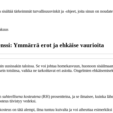
sisältää tärkeimmät turvallisuusvinkit ja -ohjeet, joita sinun on noudate
akuus
nssi: Ymmärrä erot ja ehkäise vaurioita
in uusissakin taloissa. Se voi johtaa homekasvuun, huonoon sisäilmaan j
ein toisiinsa, vaikka ne tarkoittavat eri asioita. Ongelmien ehkäisemisek
an
suhteellisena kosteutena
(RH) prosentteina, ja se ilmaisee, kuinka läh
steus tiivistyy vedeksi.
 kosteus on tätä alempi, ilma tuntuu kuivalta ja voi aiheuttaa esimerkiks