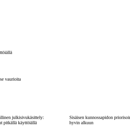
töiällä
se vaurioita
linen julkisivukäsittely:
Sisäisen kunnossapidon priorisoin
t pitkällä käyttöiällä
hyvin alkuun