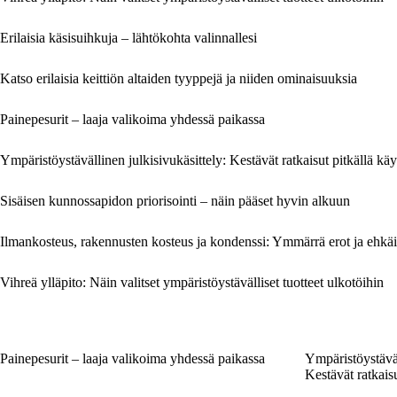
Erilaisia käsisuihkuja – lähtökohta valinnallesi
Katso erilaisia keittiön altaiden tyyppejä ja niiden ominaisuuksia
Painepesurit – laaja valikoima yhdessä paikassa
Ympäristöystävällinen julkisivukäsittely: Kestävät ratkaisut pitkällä käyt
Sisäisen kunnossapidon priorisointi – näin pääset hyvin alkuun
Ilmankosteus, rakennusten kosteus ja kondenssi: Ymmärrä erot ja ehkäi
Vihreä ylläpito: Näin valitset ympäristöystävälliset tuotteet ulkotöihin
Painepesurit – laaja valikoima yhdessä paikassa
Ympäristöystäväl
Kestävät ratkaisu