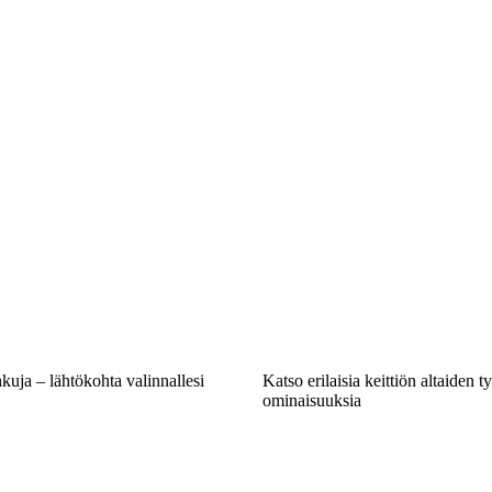
hkuja – lähtökohta valinnallesi
Katso erilaisia keittiön altaiden t
ominaisuuksia