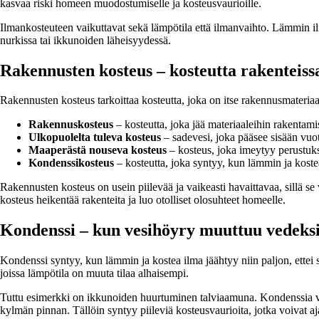
kasvaa riski homeen muodostumiselle ja kosteusvaurioille.
Ilmankosteuteen vaikuttavat sekä lämpötila että ilmanvaihto. Lämmin i
nurkissa tai ikkunoiden läheisyydessä.
Rakennusten kosteus – kosteutta rakenteiss
Rakennusten kosteus tarkoittaa kosteutta, joka on itse rakennusmateriaalei
Rakennuskosteus
– kosteutta, joka jää materiaaleihin rakentami
Ulkopuolelta tuleva kosteus
– sadevesi, joka pääsee sisään vuot
Maaperästä nouseva kosteus
– kosteus, joka imeytyy perustuksi
Kondenssikosteus
– kosteutta, joka syntyy, kun lämmin ja kost
Rakennusten kosteus on usein piilevää ja vaikeasti havaittavaa, sillä se
kosteus heikentää rakenteita ja luo otolliset olosuhteet homeelle.
Kondenssi – kun vesihöyry muuttuu vedeks
Kondenssi syntyy, kun lämmin ja kostea ilma jäähtyy niin paljon, ettei se
joissa lämpötila on muuta tilaa alhaisempi.
Tuttu esimerkki on ikkunoiden huurtuminen talviaamuna. Kondenssia voi
kylmän pinnan. Tällöin syntyy piileviä kosteusvaurioita, jotka voivat a