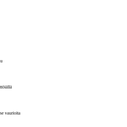
lu
töiällä
se vaurioita