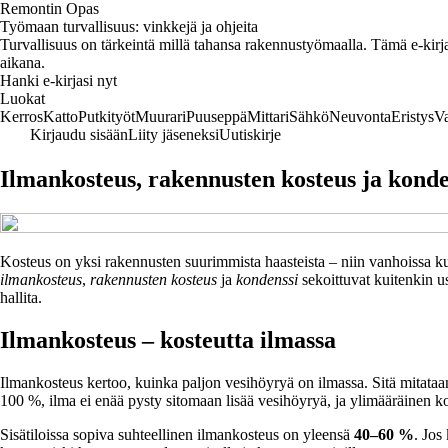
Remontin Opas
Työmaan turvallisuus: vinkkejä ja ohjeita
Turvallisuus on tärkeintä millä tahansa rakennustyömaalla. Tämä e-kirja 
aikana.
Hanki e-kirjasi nyt
Luokat
Kerros
Katto
Putkityöt
Muurari
Puuseppä
Mittari
Sähkö
Neuvonta
Eristys
V
Kirjaudu sisään
Liity jäseneksi
Uutiskirje
Ilmankosteus, rakennusten kosteus ja konde
Kosteus on yksi rakennusten suurimmista haasteista – niin vanhoissa ku
ilmankosteus
,
rakennusten kosteus
ja
kondenssi
sekoittuvat kuitenkin us
hallita.
Ilmankosteus – kosteutta ilmassa
Ilmankosteus kertoo, kuinka paljon vesihöyryä on ilmassa. Sitä mitata
100 %, ilma ei enää pysty sitomaan lisää vesihöyryä, ja ylimääräinen ko
Sisätiloissa sopiva suhteellinen ilmankosteus on yleensä
40–60 %
. Jos