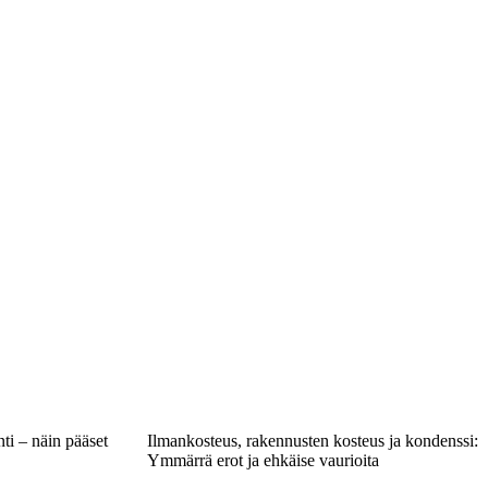
ti – näin pääset
Ilmankosteus, rakennusten kosteus ja kondenssi:
Ymmärrä erot ja ehkäise vaurioita