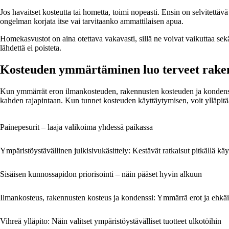
Jos havaitset kosteutta tai hometta, toimi nopeasti. Ensin on selvitett
ongelman korjata itse vai tarvitaanko ammattilaisen apua.
Homekasvustot on aina otettava vakavasti, sillä ne voivat vaikuttaa sek
lähdettä ei poisteta.
Kosteuden ymmärtäminen luo terveet rake
Kun ymmärrät eron ilmankosteuden, rakennusten kosteuden ja kondenssin
kahden rajapintaan. Kun tunnet kosteuden käyttäytymisen, voit ylläpitää
Painepesurit – laaja valikoima yhdessä paikassa
Ympäristöystävällinen julkisivukäsittely: Kestävät ratkaisut pitkällä käyt
Sisäisen kunnossapidon priorisointi – näin pääset hyvin alkuun
Ilmankosteus, rakennusten kosteus ja kondenssi: Ymmärrä erot ja ehkäi
Vihreä ylläpito: Näin valitset ympäristöystävälliset tuotteet ulkotöihin