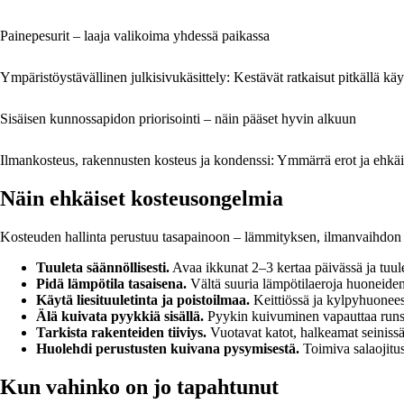
Painepesurit – laaja valikoima yhdessä paikassa
Ympäristöystävällinen julkisivukäsittely: Kestävät ratkaisut pitkällä käyt
Sisäisen kunnossapidon priorisointi – näin pääset hyvin alkuun
Ilmankosteus, rakennusten kosteus ja kondenssi: Ymmärrä erot ja ehkäi
Näin ehkäiset kosteusongelmia
Kosteuden hallinta perustuu tasapainoon – lämmityksen, ilmanvaihdon ja
Tuuleta säännöllisesti.
Avaa ikkunat 2–3 kertaa päivässä ja tuule
Pidä lämpötila tasaisena.
Vältä suuria lämpötilaeroja huoneiden 
Käytä liesituuletinta ja poistoilmaa.
Keittiössä ja kylpyhuoneess
Älä kuivata pyykkiä sisällä.
Pyykin kuivuminen vapauttaa runsaas
Tarkista rakenteiden tiiviys.
Vuotavat katot, halkeamat seinissä
Huolehdi perustusten kuivana pysymisestä.
Toimiva salaojitus
Kun vahinko on jo tapahtunut