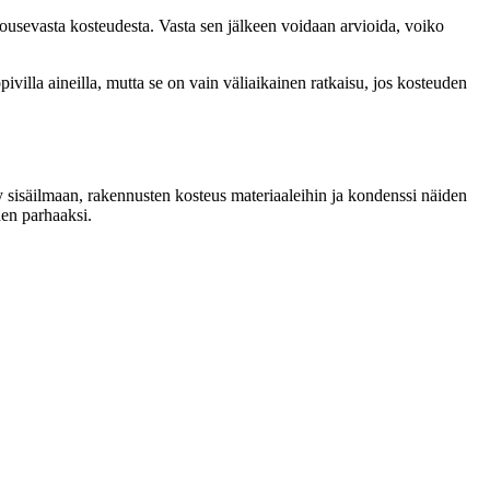
nousevasta kosteudesta. Vasta sen jälkeen voidaan arvioida, voiko
illa aineilla, mutta se on vain väliaikainen ratkaisu, jos kosteuden
 sisäilmaan, rakennusten kosteus materiaaleihin ja kondenssi näiden
den parhaaksi.