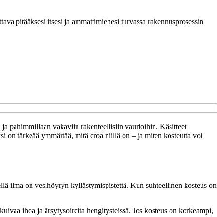
ttava pitääksesi itsesi ja ammattimiehesi turvassa rakennusprosessin
a pahimmillaan vakaviin rakenteellisiin vaurioihin. Käsitteet
si on tärkeää ymmärtää, mitä eroa niillä on – ja miten kosteutta voi
ellä ilma on vesihöyryn kyllästymispistettä. Kun suhteellinen kosteus on
i kuivaa ihoa ja ärsytysoireita hengitysteissä. Jos kosteus on korkeampi,