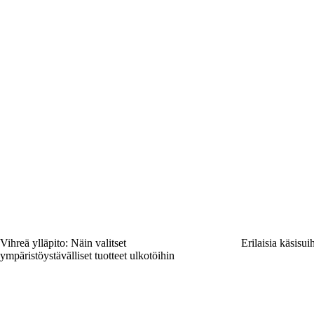
Vihreä ylläpito: Näin valitset
Erilaisia käsisui
ympäristöystävälliset tuotteet ulkotöihin