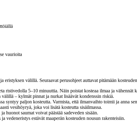
töiällä
se vaurioita
 eristyksen välillä. Seuraavat perusohjeet auttavat pitämään kosteuden
ta ristivedolla 5–10 minuuttia. Näin poistat kosteaa ilmaa ja vähennät k
välillä – kylmät pinnat ja nurkat lisäävät kondenssin riskiä.
a syntyy paljon kosteutta. Varmista, että ilmanvaihto toimii ja anna s
ti vesihöyryä, joka voi lisätä kosteutta sisäilmassa.
 ja huonot saumat voivat päästää sadeveden sisään.
 ja vedeneristys estävät maaperän kosteuden nousun rakenteisiin.