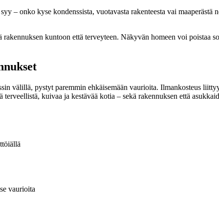
ävä syy – onko kyse kondenssista, vuotavasta rakenteesta vai maaperästä 
ä rakennuksen kuntoon että terveyteen. Näkyvän homeen voi poistaa sopiv
nnukset
 välillä, pystyt paremmin ehkäisemään vaurioita. Ilmankosteus liittyy
 terveellistä, kuivaa ja kestävää kotia – sekä rakennuksen että asukkai
töiällä
se vaurioita