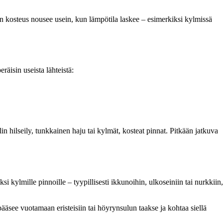
 kosteus nousee usein, kun lämpötila laskee – esimerkiksi kylmissä
räisin useista lähteistä:
in hilseily, tunkkainen haju tai kylmät, kosteat pinnat. Pitkään jatkuva
i kylmille pinnoille – tyypillisesti ikkunoihin, ulkoseiniin tai nurkkiin,
see vuotamaan eristeisiin tai höyrynsulun taakse ja kohtaa siellä