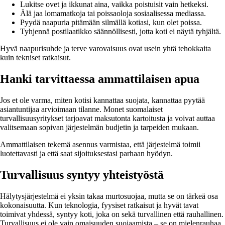
Lukitse ovet ja ikkunat aina, vaikka poistuisit vain hetkeksi.
Älä jaa lomamatkoja tai poissaoloja sosiaalisessa mediassa.
Pyydä naapuria pitämään silmällä kotiasi, kun olet poissa.
Tyhjennä postilaatikko säännöllisesti, jotta koti ei näytä tyhjältä.
Hyvä naapurisuhde ja terve varovaisuus ovat usein yhtä tehokkaita
kuin tekniset ratkaisut.
Hanki tarvittaessa ammattilaisen apua
Jos et ole varma, miten kotisi kannattaa suojata, kannattaa pyytää
asiantuntijaa arvioimaan tilanne. Monet suomalaiset
turvallisuusyritykset tarjoavat maksutonta kartoitusta ja voivat auttaa
valitsemaan sopivan järjestelmän budjetin ja tarpeiden mukaan.
Ammattilaisen tekemä asennus varmistaa, että järjestelmä toimii
luotettavasti ja että saat sijoituksestasi parhaan hyödyn.
Turvallisuus syntyy yhteistyöstä
Hälytysjärjestelmä ei yksin takaa murtosuojaa, mutta se on tärkeä osa
kokonaisuutta. Kun teknologia, fyysiset ratkaisut ja hyvät tavat
toimivat yhdessä, syntyy koti, joka on sekä turvallinen että rauhallinen.
Turvallisuus ei ole vain omaisuuden suojaamista – se on mielenrauhaa