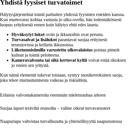
Yhdistä fyysiset turvatoimet
Hälytysjärjestelmä toimii parhaiten yhdessä fyysisten esteiden kanssa.
Kun murtovaras kohtaa vastusta jo ulko-ovella, hän todennäköisesti
luopuu yrityksestä ennen kuin hälytys ehtii edes laueta.
Hyväksytyt lukot
oviin ja ikkunoihin ovat perusta.
Turvasalvat ja lisälukot
parantavat suojaa erityisesti
terassiovissa ja kellarin ikkunoissa.
Liiketunnistimilla varustettu ulkovalaistus
poistaa pimeät
kulmat ja toimii pelotteena.
Kameravalvonta tai siitä kertovat kyltit
voivat estää rikoksen
jo ennen sen yritystä.
Kun nämä elementit tukevat toisiaan, syntyy monikerroksinen suoja,
joka tekee murtautumisesta vaikeaa ja riskialtista.
Erilaisia valvontakameroita enemmän mielenrauhaa arkeen
Suojaa lapset teräviltä reunoilta – valitse oikeat turvavarusteet
Naapuriapu vahvistaa turvallisuutta ja yhteisöllisyyttä naapurustossa