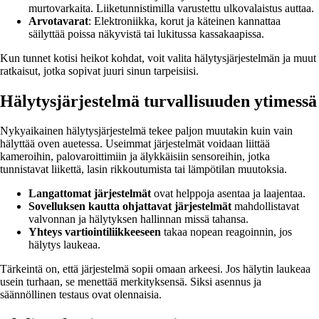
murtovarkaita. Liiketunnistimilla varustettu ulkovalaistus auttaa.
Arvotavarat
: Elektroniikka, korut ja käteinen kannattaa
säilyttää poissa näkyvistä tai lukitussa kassakaapissa.
Kun tunnet kotisi heikot kohdat, voit valita hälytysjärjestelmän ja muut
ratkaisut, jotka sopivat juuri sinun tarpeisiisi.
Hälytysjärjestelmä turvallisuuden ytimessä
Nykyaikainen hälytysjärjestelmä tekee paljon muutakin kuin vain
hälyttää oven auetessa. Useimmat järjestelmät voidaan liittää
kameroihin, palovaroittimiin ja älykkäisiin sensoreihin, jotka
tunnistavat liikettä, lasin rikkoutumista tai lämpötilan muutoksia.
Langattomat järjestelmät
ovat helppoja asentaa ja laajentaa.
Sovelluksen kautta ohjattavat järjestelmät
mahdollistavat
valvonnan ja hälytyksen hallinnan missä tahansa.
Yhteys vartiointiliikkeeseen
takaa nopean reagoinnin, jos
hälytys laukeaa.
Tärkeintä on, että järjestelmä sopii omaan arkeesi. Jos hälytin laukeaa
usein turhaan, se menettää merkityksensä. Siksi asennus ja
säännöllinen testaus ovat olennaisia.