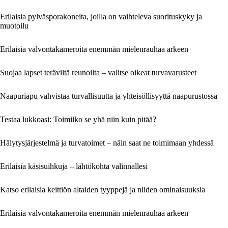
Erilaisia pylväsporakoneita, joilla on vaihteleva suorituskyky ja
muotoilu
Erilaisia valvontakameroita enemmän mielenrauhaa arkeen
Suojaa lapset teräviltä reunoilta – valitse oikeat turvavarusteet
Naapuriapu vahvistaa turvallisuutta ja yhteisöllisyyttä naapurustossa
Testaa lukkoasi: Toimiiko se yhä niin kuin pitää?
Hälytysjärjestelmä ja turvatoimet – näin saat ne toimimaan yhdessä
Erilaisia käsisuihkuja – lähtökohta valinnallesi
Katso erilaisia keittiön altaiden tyyppejä ja niiden ominaisuuksia
Erilaisia valvontakameroita enemmän mielenrauhaa arkeen