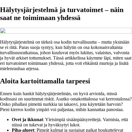
Hälytysjärjestelmä ja turvatoimet – näin
saat ne toimimaan yhdessä
Hälytysjärjestelmä on tärkeä osa kodin turvallisuutta – mutta yksinään
se ei riitä. Paras suoja syntyy, kun hälytin on osa kokonaisvaltaista
turvallisuusratkaisua, johon kuuluvat myös lukitus, valaistus, valvonta
ja hyvät arkiset tottumukset. Tässä artikkelissa käymme läpi, miten saat
eri turvatoimet toimimaan yhdessä, jotta voit ehkäistä murtoja ja lisätä
mielenrauhaa arjessa.
Aloita kartoittamalla tarpeesi
Ennen kuin hankit hälytysjärjestelmän, on hyvä arvioida, missä
kodissasi on suurimmat riskit. Asutko omakotitalossa vai kerrostalossa?
Onko pihallasi pimeitä nurkkia tai takaovi, jota käytetään harvoin?
Pieni kierros kodin ympäri voi paljastaa, mihin kannattaa panostaa.
Ovet ja ikkunat
: Yleisimpiä sisäänpääsyreittejä. Varmista, että
niissä on tukevat ja hyväksytyt lukot.
Piha-alueet
: Pimeät kulmat ja suojaisat paikat houkuttelevat