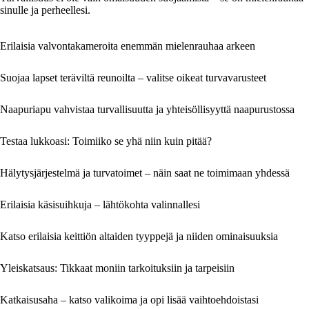
sinulle ja perheellesi.
Erilaisia valvontakameroita enemmän mielenrauhaa arkeen
Suojaa lapset teräviltä reunoilta – valitse oikeat turvavarusteet
Naapuriapu vahvistaa turvallisuutta ja yhteisöllisyyttä naapurustossa
Testaa lukkoasi: Toimiiko se yhä niin kuin pitää?
Hälytysjärjestelmä ja turvatoimet – näin saat ne toimimaan yhdessä
Erilaisia käsisuihkuja – lähtökohta valinnallesi
Katso erilaisia keittiön altaiden tyyppejä ja niiden ominaisuuksia
Yleiskatsaus: Tikkaat moniin tarkoituksiin ja tarpeisiin
Katkaisusaha – katso valikoima ja opi lisää vaihtoehdoistasi