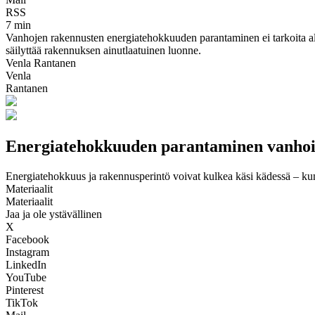
RSS
7 min
Vanhojen rakennusten energiatehokkuuden parantaminen ei tarkoita alkup
säilyttää rakennuksen ainutlaatuinen luonne.
Venla Rantanen
Venla
Rantanen
Energiatehokkuuden parantaminen vanhois
Energiatehokkuus ja rakennusperintö voivat kulkea käsi kädessä – kun
Materiaalit
Materiaalit
Jaa ja ole ystävällinen
X
Facebook
Instagram
LinkedIn
YouTube
Pinterest
TikTok