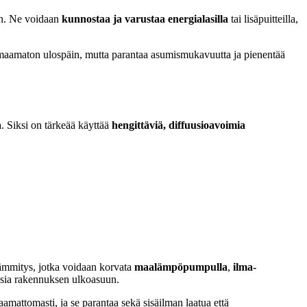
in. Ne voidaan
kunnostaa ja varustaa energialasilla
tai lisäpuitteilla,
omaamaton ulospäin, mutta parantaa asumismukavuutta ja pienentää
a. Siksi on tärkeää käyttää
hengittäviä, diffuusioavoimia
lämmitys, jotka voidaan korvata
maalämpöpumpulla
,
ilma-
ksia rakennuksen ulkoasuun.
mattomasti, ja se parantaa sekä sisäilman laatua että