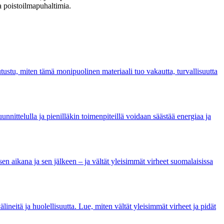
a poistoilmapuhaltimia.
tustu, miten tämä monipuolinen materiaali tuo vakautta, turvallisuutta
nittelulla ja pienilläkin toimenpiteillä voidaan säästää energiaa ja
en aikana ja sen jälkeen – ja vältät yleisimmät virheet suomalaisissa
lineitä ja huolellisuutta. Lue, miten vältät yleisimmät virheet ja pidät