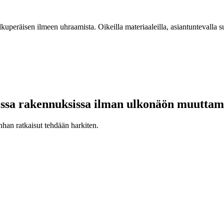
eräisen ilmeen uhraamista. Oikeilla materiaaleilla, asiantuntevalla suun
sa rakennuksissa ilman ulkonäön muuttamis
han ratkaisut tehdään harkiten.