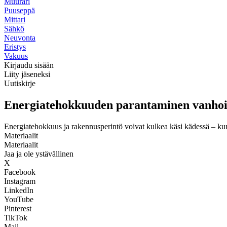
Muurari
Puuseppä
Mittari
Sähkö
Neuvonta
Eristys
Vakuus
Kirjaudu sisään
Liity jäseneksi
Uutiskirje
Energiatehokkuuden parantaminen vanhois
Energiatehokkuus ja rakennusperintö voivat kulkea käsi kädessä – kun
Materiaalit
Materiaalit
Jaa ja ole ystävällinen
X
Facebook
Instagram
LinkedIn
YouTube
Pinterest
TikTok
Mail