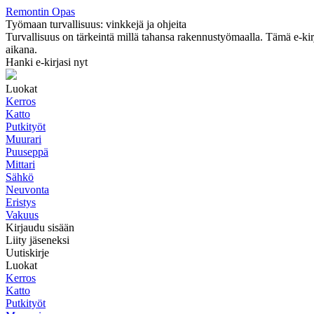
Remontin Opas
Työmaan turvallisuus: vinkkejä ja ohjeita
Turvallisuus on tärkeintä millä tahansa rakennustyömaalla. Tämä e-kirja
aikana.
Hanki e-kirjasi nyt
Luokat
Kerros
Katto
Putkityöt
Muurari
Puuseppä
Mittari
Sähkö
Neuvonta
Eristys
Vakuus
Kirjaudu sisään
Liity jäseneksi
Uutiskirje
Luokat
Kerros
Katto
Putkityöt