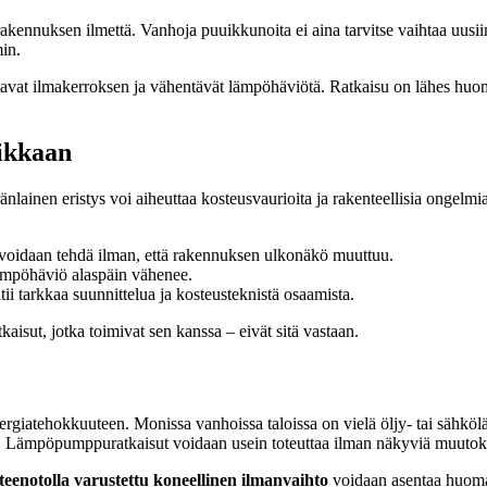
akennuksen ilmettä. Vanhoja puuikkunoita ei aina tarvitse vaihtaa uusi
min.
tavat ilmakerroksen ja vähentävät lämpöhäviötä. Ratkaisu on lähes hu
aikkaan
nlainen eristys voi aiheuttaa kosteusvaurioita ja rakenteellisia ongelmi
s voidaan tehdä ilman, että rakennuksen ulkonäkö muuttuu.
 lämpöhäviö alaspäin vähenee.
ii tarkkaa suunnittelua ja kosteusteknistä osaamista.
isut, jotka toimivat sen kanssa – eivät sitä vastaan.
nergiatehokkuuteen. Monissa vanhoissa taloissa on vielä öljy- tai sähkö
illa. Lämpöpumppuratkaisut voidaan usein toteuttaa ilman näkyviä muuto
eenotolla varustettu koneellinen ilmanvaihto
voidaan asentaa huomaa