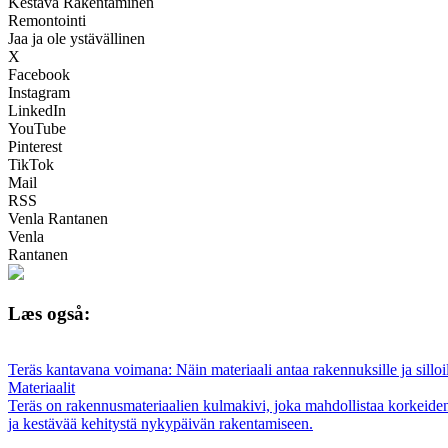
Kestävä Rakentaminen
Remontointi
Jaa ja ole ystävällinen
X
Facebook
Instagram
LinkedIn
YouTube
Pinterest
TikTok
Mail
RSS
Venla Rantanen
Venla
Rantanen
Læs også:
Teräs kantavana voimana: Näin materiaali antaa rakennuksille ja silloi
Materiaalit
Teräs on rakennusmateriaalien kulmakivi, joka mahdollistaa korkeiden r
ja kestävää kehitystä nykypäivän rakentamiseen.