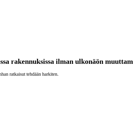
sa rakennuksissa ilman ulkonäön muuttamis
han ratkaisut tehdään harkiten.