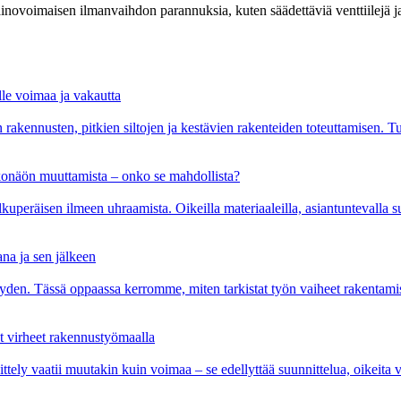
novoimaisen ilmanvaihdon parannuksia, kuten säädettäviä venttiilejä j
lle voimaa ja vakautta
akennusten, pitkien siltojen ja kestävien rakenteiden toteuttamisen. Tu
onäön muuttamista – onko se mahdollista?
eräisen ilmeen uhraamista. Oikeilla materiaaleilla, asiantuntevalla suun
na ja sen jälkeen
yyden. Tässä oppaassa kerromme, miten tarkistat työn vaiheet rakentamis
ät virheet rakennustyömaalla
ttely vaatii muutakin kuin voimaa – se edellyttää suunnittelua, oikeita vä