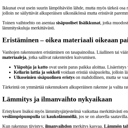
Ikkunat ovat usein suurin lämpöhäviön lähde, mutta myös tärkeä osa r
jolloin ne säilyttävät alkuperäisen ulkonäkönsä mutta eristävät parem
Toinen vaihtoehto on asentaa
sisäpuoliset lisäikkunat
, jotka muodos
lämmityskuluja merkittävästi.
Eristäminen – oikea materiaali oikeaan p
Vanhojen rakennusten eristäminen on tasapainoilua. Liiallinen tai väärä
materiaaleja
, jotka sallivat rakenteiden kuivumisen.
Yläpohja ja katto
ovat usein paras paikka aloittaa. Lisäeristy
Kellarin lattia ja sokkeli
voidaan eristää sisäpuolelta, jolloin
Ulkoseinien sisäpuolinen eristys
on mahdollinen, mutta se vaat
Tärkeintä on ymmärtää rakennuksen alkuperäinen rakenne ja valita ratka
Lämmitys ja ilmanvaihto nykyaikaan
Eristyksen lisäksi myös lämmitysjärjestelmä vaikuttaa merkittävästi e
vesilämpöpumpulla
tai
kaukolämmöllä
, jos se on alueella saatav
Kun rakennus tiivistyy,
ilmanvaihdon
merkitys kasvaa.
Lämmön talt