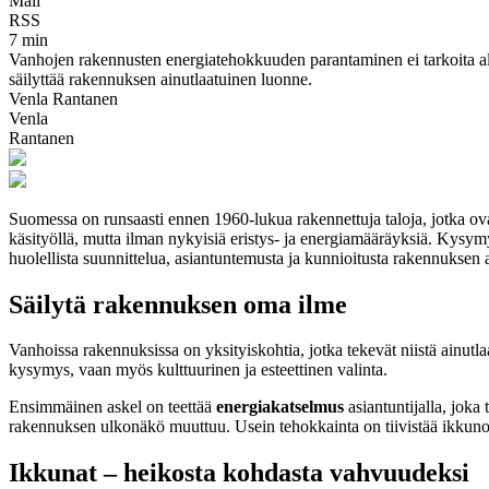
Mail
RSS
7 min
Vanhojen rakennusten energiatehokkuuden parantaminen ei tarkoita alkup
säilyttää rakennuksen ainutlaatuinen luonne.
Venla Rantanen
Venla
Rantanen
Suomessa on runsaasti ennen 1960-lukua rakennettuja taloja, jotka ovat
käsityöllä, mutta ilman nykyisiä eristys- ja energiamääräyksiä. Kysy
huolellista suunnittelua, asiantuntemusta ja kunnioitusta rakennuksen 
Säilytä rakennuksen oma ilme
Vanhoissa rakennuksissa on yksityiskohtia, jotka tekevät niistä ainutla
kysymys, vaan myös kulttuurinen ja esteettinen valinta.
Ensimmäinen askel on teettää
energiakatselmus
asiantuntijalla, joka
rakennuksen ulkonäkö muuttuu. Usein tehokkainta on tiivistää ikkunoita j
Ikkunat – heikosta kohdasta vahvuudeksi