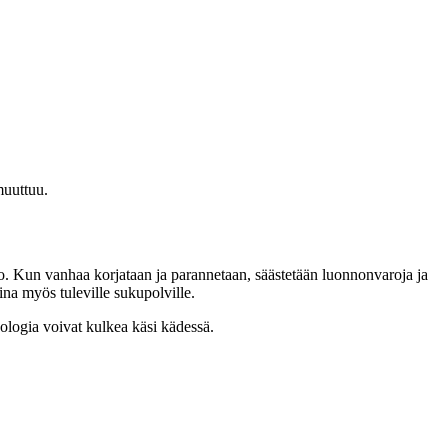
muuttuu.
. Kun vanhaa korjataan ja parannetaan, säästetään luonnonvaroja ja
ina myös tuleville sukupolville.
nologia voivat kulkea käsi kädessä.