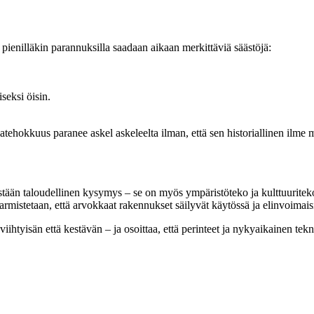
pienilläkin parannuksilla saadaan aikaan merkittäviä säästöjä:
seksi öisin.
iatehokkuus paranee askel askeleelta ilman, että sen historiallinen ilme 
ään taloudellinen kysymys – se on myös ympäristöteko ja kulttuuriteko
rmistetaan, että arvokkaat rakennukset säilyvät käytössä ja elinvoimais
iihtyisän että kestävän – ja osoittaa, että perinteet ja nykyaikainen tek