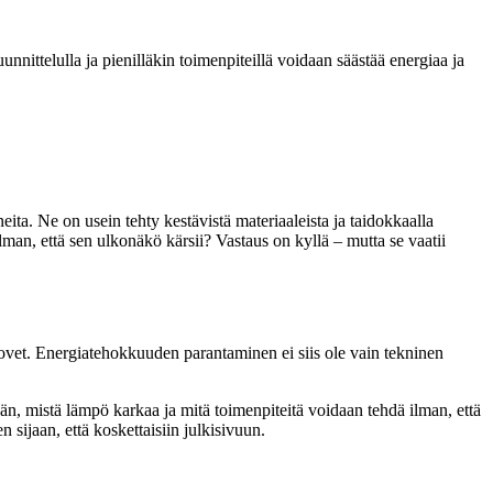
nittelulla ja pienilläkin toimenpiteillä voidaan säästää energiaa ja
ta. Ne on usein tehty kestävistä materiaaleista ja taidokkaalla
an, että sen ulkonäkö kärsii? Vastaus on kyllä – mutta se vaatii
yt ovet. Energiatehokkuuden parantaminen ei siis ole vain tekninen
tään, mistä lämpö karkaa ja mitä toimenpiteitä voidaan tehdä ilman, että
 sijaan, että koskettaisiin julkisivuun.