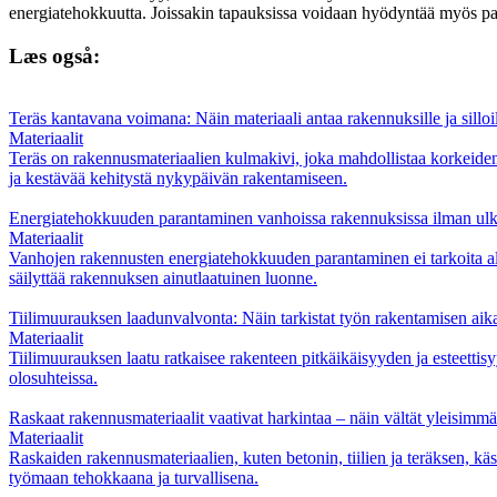
energiatehokkuutta. Joissakin tapauksissa voidaan hyödyntää myös pai
Læs også:
Teräs kantavana voimana: Näin materiaali antaa rakennuksille ja silloi
Materiaalit
Teräs on rakennusmateriaalien kulmakivi, joka mahdollistaa korkeiden r
ja kestävää kehitystä nykypäivän rakentamiseen.
Energiatehokkuuden parantaminen vanhoissa rakennuksissa ilman ulk
Materiaalit
Vanhojen rakennusten energiatehokkuuden parantaminen ei tarkoita alkup
säilyttää rakennuksen ainutlaatuinen luonne.
Tiilimuurauksen laadunvalvonta: Näin tarkistat työn rakentamisen aika
Materiaalit
Tiilimuurauksen laatu ratkaisee rakenteen pitkäikäisyyden ja esteettis
olosuhteissa.
Raskaat rakennusmateriaalit vaativat harkintaa – näin vältät yleisimm
Materiaalit
Raskaiden rakennusmateriaalien, kuten betonin, tiilien ja teräksen, käsi
työmaan tehokkaana ja turvallisena.