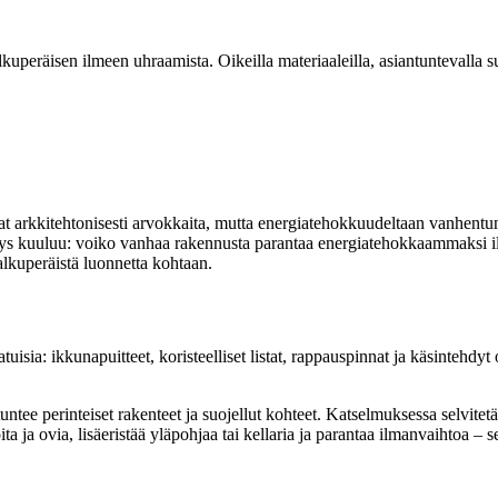
eräisen ilmeen uhraamista. Oikeilla materiaaleilla, asiantuntevalla suun
 arkkitehtonisesti arvokkaita, mutta energiatehokkuudeltaan vanhentunei
mys kuuluu: voiko vanhaa rakennusta parantaa energiatehokkaammaksi ilm
alkuperäistä luonnetta kohtaan.
atuisia: ikkunapuitteet, koristeelliset listat, rappauspinnat ja käsintehd
 tuntee perinteiset rakenteet ja suojellut kohteet. Katselmuksessa selvite
a ovia, lisäeristää yläpohjaa tai kellaria ja parantaa ilmanvaihtoa – sen