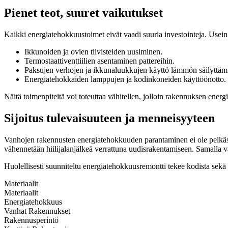
Pienet teot, suuret vaikutukset
Kaikki energiatehokkuustoimet eivät vaadi suuria investointeja. Usein 
Ikkunoiden ja ovien tiivisteiden uusiminen.
Termostaattiventtiilien asentaminen pattereihin.
Paksujen verhojen ja ikkunaluukkujen käyttö lämmön säilyttämi
Energiatehokkaiden lamppujen ja kodinkoneiden käyttöönotto.
Näitä toimenpiteitä voi toteuttaa vähitellen, jolloin rakennuksen energ
Sijoitus tulevaisuuteen ja menneisyyteen
Vanhojen rakennusten energiatehokkuuden parantaminen ei ole pelkäst
vähennetään hiilijalanjälkeä verrattuna uudisrakentamiseen. Samalla va
Huolellisesti suunniteltu energiatehokkuusremontti tekee kodista sekä v
Materiaalit
Materiaalit
Energiatehokkuus
Vanhat Rakennukset
Rakennusperintö